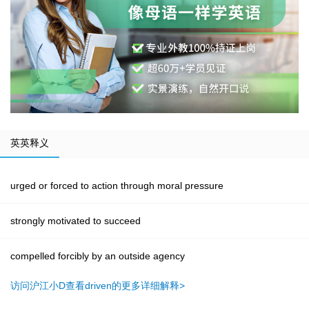
英英释义
urged or forced to action through moral pressure
strongly motivated to succeed
compelled forcibly by an outside agency
访问沪江小D查看driven的更多详细解释>