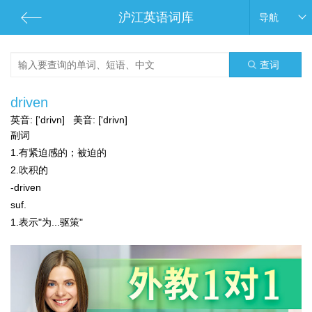
沪江英语词库
导航
查词
driven
英音:
['drivn]
美音:
['drivn]
副词
1.有紧迫感的；被迫的
2.吹积的
-driven
suf.
1.表示"为...驱策"