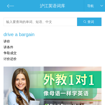
沪江英语词库
导航
查词
drive a bargain
讲价
讲条件
争取成交
讨价还价