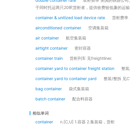
double container rate
双柜费率 美国的铁路公司为了
于同时托运两只20呎货柜者，提供收费较低廉的运输
container & unitized load device rate
货柜费率 见
airconditioned container
空调集装箱
air container
航空集装箱
airtight container
密封容器
container train
货柜列车 见freightliner.
container yard to container freight station
整装/
container yard to container yard
整装/整拆 见CY
bag container
袋式集装箱
batch container
配合料容器
相似单词
container
n.[C,U] 1.容器 2.集装箱，货柜