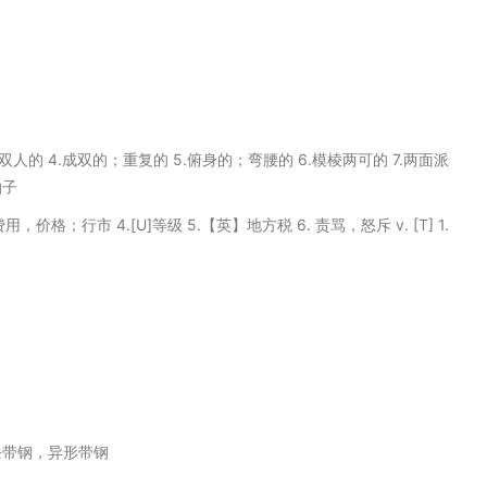
3.双人的 4.成双的；重复的 5.俯身的；弯腰的 6.模棱两可的 7.两面派
拍子
费用，价格；行市 4.[U]等级 5.【英】地方税 6. 责骂，怒斥 v. [T] 1.
条带钢，异形带钢