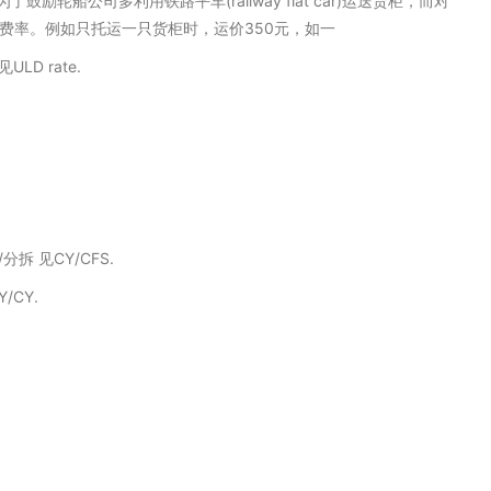
鼓励轮船公司多利用铁路平车(railway flat car)运送货柜，而对
费率。例如只托运一只货柜时，运价350元，如一
ULD rate.
分拆 见CY/CFS.
/CY.