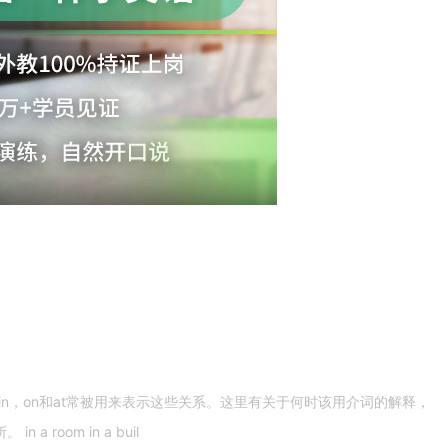
n，on和at常被用来表示这些关系。这里有关于何时该用介词的解释，
 room in a buil