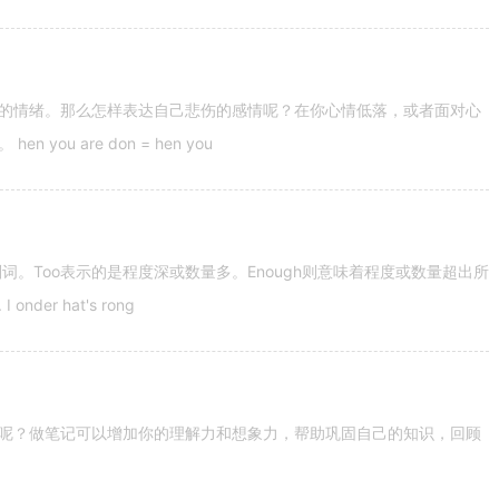
的情绪。那么怎样表达自己悲伤的感情呢？在你心情低落，或者面对心
u are don = hen you
容词和副词。Too表示的是程度深或数量多。Enough则意味着程度或数量超出所
nder hat's rong
呢？做笔记可以增加你的理解力和想象力，帮助巩固自己的知识，回顾