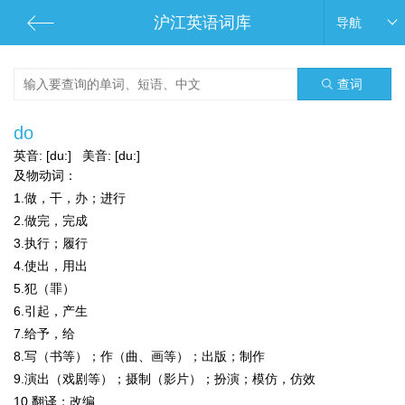
沪江英语词库
导航
查词
do
英音:
[du:]
美音:
[du:]
及物动词：
1.做，干，办；进行
2.做完，完成
3.执行；履行
4.使出，用出
5.犯（罪）
6.引起，产生
7.给予，给
8.写（书等）；作（曲、画等）；出版；制作
9.演出（戏剧等）；摄制（影片）；扮演；模仿，仿效
10.翻译；改编