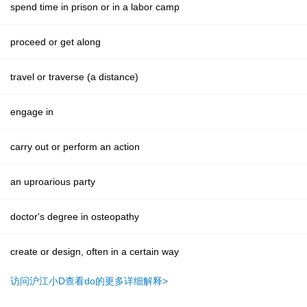
spend time in prison or in a labor camp
proceed or get along
travel or traverse (a distance)
engage in
carry out or perform an action
an uproarious party
doctor's degree in osteopathy
create or design, often in a certain way
访问沪江小D查看do的更多详细解释>