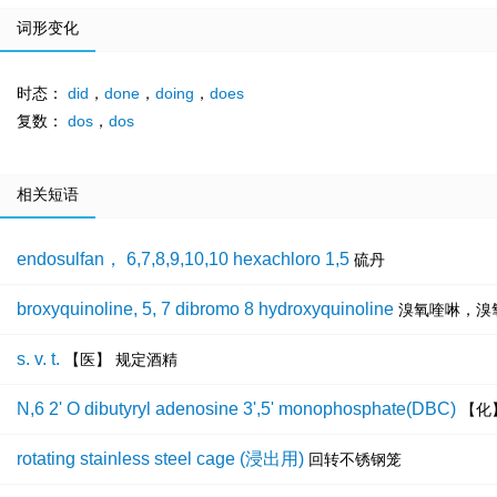
词形变化
时态：
did
，
done
，
doing
，
does
复数：
dos
，
dos
相关短语
endosulfan， 6,7,8,9,10,10 hexachloro 1,5
硫丹
broxyquinoline, 5, 7 dibromo 8 hydroxyquinoline
溴氧喹啉，溴
s. v. t.
【医】 规定酒精
N,6 2' O dibutyryl adenosine 3',5' monophosphate(DBC)
【化
rotating stainless steel cage (浸出用)
回转不锈钢笼