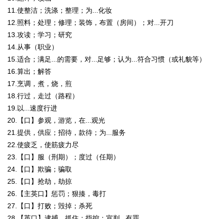
11.使整洁；洗涤；整理；为...化妆
12.照料；处理；修理；装饰，布置（房间）；对...开刀
13.攻读；学习；研究
14.从事（职业）
15.适合；满足...的需要，对...足够；认为...符合习惯（或礼貌等）
16.算出；解答
17.烹调，煮，烧，煎
18.行过，走过（路程）
19.以...速度行进
20.【口】参观，游览，在...观光
21.提供，供应；招待，款待；为...服务
22.使疲乏，使筋疲力尽
23.【口】服（刑期）；度过（任期）
24.【口】欺骗；骗取
25.【口】抢劫，劫掠
26.【主英口】惩罚；狠揍，毒打
27.【口】打败；毁掉；杀死
28.【英口】逮捕，抓住；指控；宣判...有罪