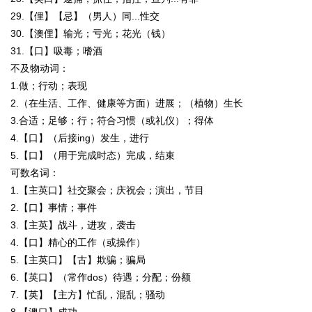
29.【俚】【忌】（男人）同...性交
30.【澳俚】输光；亏光；花光（钱）
31.【口】吸毒；嗜酒
不及物动词：
1.做；行动；表现
2.（在生活、工作、健康等方面）进展；（植物）生长
3.合适；足够；行；符合习惯（或礼仪）；得体
4.【口】（后接ing）发生，进行
5.【口】（用于完成时态）完成，结束
可数名词：
1.【主英口】社交聚会；庆祝会；演出，节目
2.【口】事情；事件
3.【主英】战斗，进攻，袭击
4.【口】精心的工作（或操作）
5.【主英口】【古】欺骗；骗局
6.【英口】（常作dos）待遇；分配；份额
7.【英】【主方】忙乱，混乱；骚动