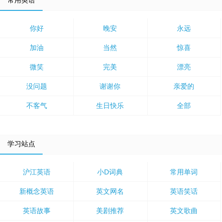
常用英语
你好
晚安
永远
加油
当然
惊喜
微笑
完美
漂亮
没问题
谢谢你
亲爱的
不客气
生日快乐
全部
学习站点
沪江英语
小D词典
常用单词
新概念英语
英文网名
英语笑话
英语故事
美剧推荐
英文歌曲