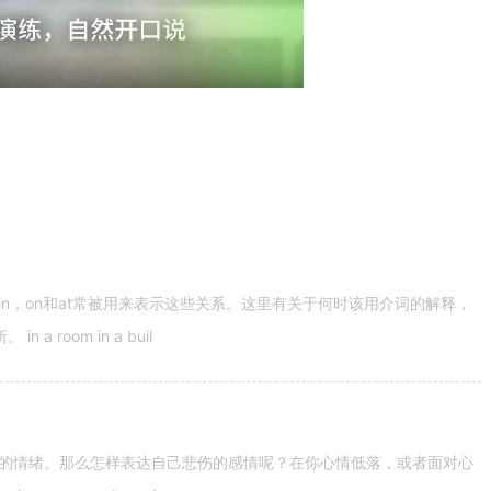
n，on和at常被用来表示这些关系。这里有关于何时该用介词的解释，
 room in a buil
的情绪。那么怎样表达自己悲伤的感情呢？在你心情低落，或者面对心