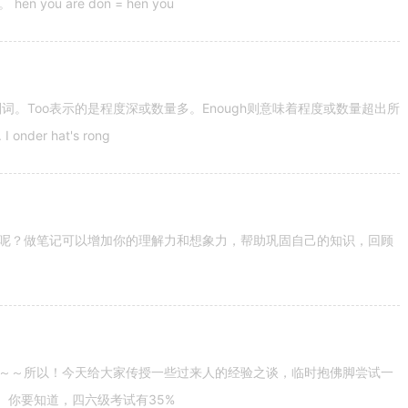
u are don = hen you
容词和副词。Too表示的是程度深或数量多。Enough则意味着程度或数量超出所
nder hat's rong
呢？做笔记可以增加你的理解力和想象力，帮助巩固自己的知识，回顾
～～所以！今天给大家传授一些过来人的经验之谈，临时抱佛脚尝试一
。你要知道，四六级考试有35%