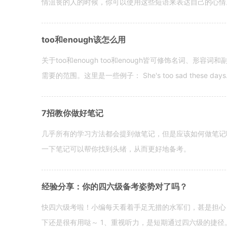
情沮丧的人的时候，你可以使用这些短语来表达自己的心情。 hen yo
too和enough该怎么用
关于too和enough too和enough皆可修饰名词、形
需要的范围。这里是一些例子： She's too sad these days. I o
7招教你做好笔记
几乎所有的学习方法都会提到做笔记，但是应该如何做笔记
一下笔记可以帮你找到头绪，从而更好地备考。
经验分享：你的四六级备考姿势对了吗？
快四六级考啦！小编每天看着手足无措的水军们，甚是担心
下还是很有用哒～ 1、重视听力，是短期通过四六级的捷径