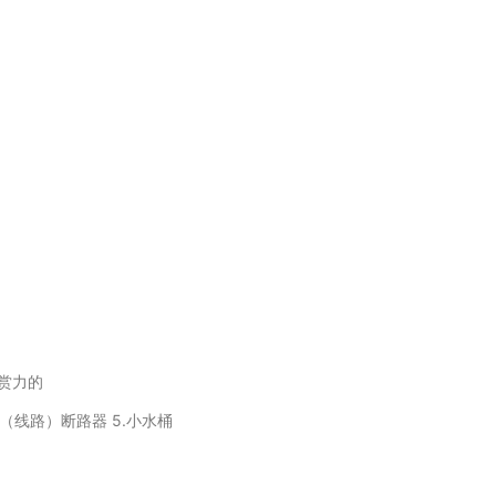
赏力的
【电】（线路）断路器 5.小水桶