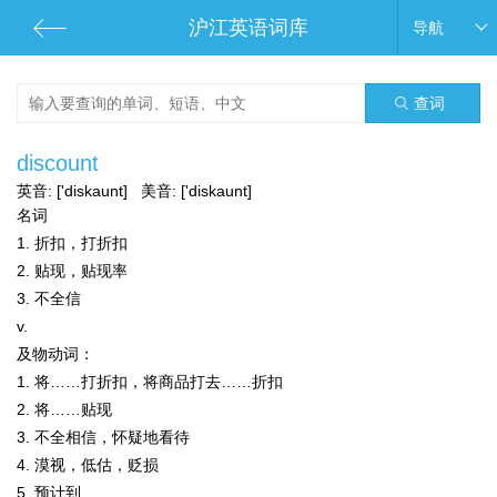
沪江英语词库
导航
查词
discount
英音:
['diskaunt]
美音:
['diskaunt]
名词
1. 折扣，打折扣
2. 贴现，贴现率
3. 不全信
v.
及物动词：
1. 将……打折扣，将商品打去……折扣
2. 将……贴现
3. 不全相信，怀疑地看待
4. 漠视，低估，贬损
5. 预计到