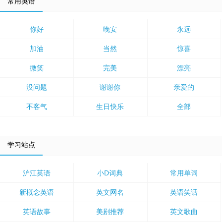
常用英语
你好
晚安
永远
加油
当然
惊喜
微笑
完美
漂亮
没问题
谢谢你
亲爱的
不客气
生日快乐
全部
学习站点
沪江英语
小D词典
常用单词
新概念英语
英文网名
英语笑话
英语故事
美剧推荐
英文歌曲