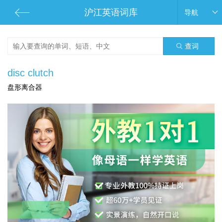
沪江英语词库
导航
查词
disc clutch
盘形离合器