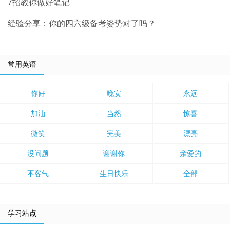
7招教你做好笔记
经验分享：你的四六级备考姿势对了吗？
常用英语
你好
晚安
永远
加油
当然
惊喜
微笑
完美
漂亮
没问题
谢谢你
亲爱的
不客气
生日快乐
全部
学习站点