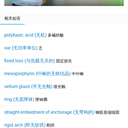
相关短语
polybasic acid (无机)
多碱价酸
var (无功率单位)
乏
fixed loss (与负载无关的)
固定损失
mesoporphyrin (卟啉的无铁结晶)
中卟啉
vellum glaze (半无光釉)
缎光釉
ring (无底匣钵)
匣钵圈
straight embedment of anchorage (无弯钩的)
钢筋直端锚固
rigid arch (即无铰拱)
刚拱