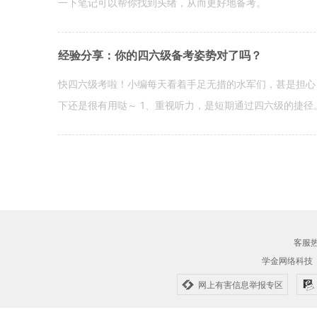
一下笔记可以帮你找到头绪，从而更好地备考。
经验分享：你的四六级备考姿势对了吗？
快四六级考啦！小编每天看着手足无措的水军们，甚是担心
下还是很有用哒～ 1、重视听力，是短期通过四六级的捷径
客服热线
学金网络科技
网上有害信息举报专区