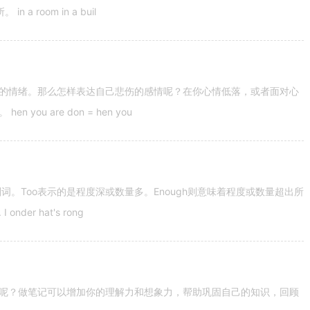
 room in a buil
的情绪。那么怎样表达自己悲伤的感情呢？在你心情低落，或者面对心
u are don = hen you
容词和副词。Too表示的是程度深或数量多。Enough则意味着程度或数量超出所
nder hat's rong
呢？做笔记可以增加你的理解力和想象力，帮助巩固自己的知识，回顾