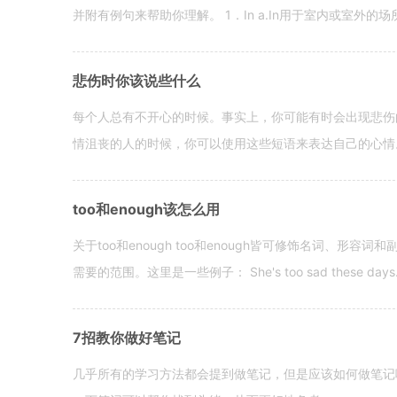
并附有例句来帮助你理解。 1．In a.In用于室内或室外的场所。 in a
悲伤时你该说些什么
每个人总有不开心的时候。事实上，你可能有时会出现悲伤
情沮丧的人的时候，你可以使用这些短语来表达自己的心情。 hen yo
too和enough该怎么用
关于too和enough too和enough皆可修饰名词、形
需要的范围。这里是一些例子： She's too sad these days. I o
7招教你做好笔记
几乎所有的学习方法都会提到做笔记，但是应该如何做笔记