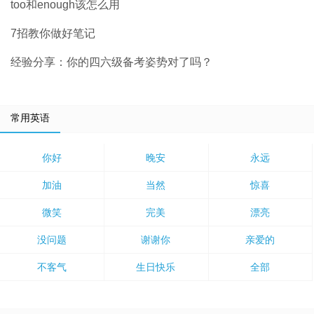
too和enough该怎么用
7招教你做好笔记
经验分享：你的四六级备考姿势对了吗？
常用英语
你好
晚安
永远
加油
当然
惊喜
微笑
完美
漂亮
没问题
谢谢你
亲爱的
不客气
生日快乐
全部