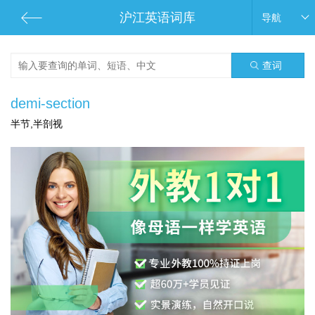
沪江英语词库
导航
查词
demi-section
半节,半剖视