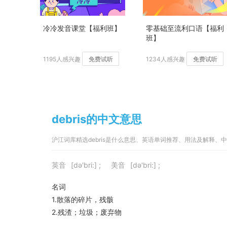
冷冷发音课堂【福利班】
零基础至流利口语【福利
班】
1195人感兴趣
免费试听
1234人感兴趣
免费试听
debris的中文意思
沪江词库精选debris是什么意思、英语单词推荐、用法及解释、
英音
[də'bri:] ;
美音
[də'bri:] ;
名词
1.散落的碎片，残骸
2.残渣；垃圾；废弃物