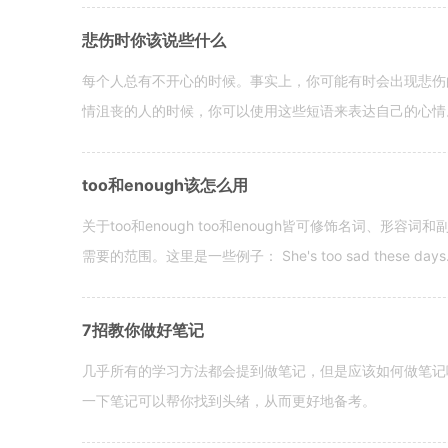
悲伤时你该说些什么
每个人总有不开心的时候。事实上，你可能有时会出现悲伤
情沮丧的人的时候，你可以使用这些短语来表达自己的心情。 hen yo
too和enough该怎么用
关于too和enough too和enough皆可修饰名词、形
需要的范围。这里是一些例子： She's too sad these days. I o
7招教你做好笔记
几乎所有的学习方法都会提到做笔记，但是应该如何做笔记
一下笔记可以帮你找到头绪，从而更好地备考。