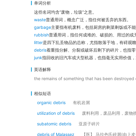
单词分析
这些名词均含“废物，垃圾”之意。
waste
普通用词，概念广泛，指任何被丢弃的东西。
garbage
主要指有机废料，包括厨房的剩菜剩饭或不能
rubbish
普通用词，指任何成堆的、破损的、用过的或
litter
是四下乱丢物品的总称，尤指散落于地，有碍观
debris
着重指分解、分裂或破坏后剩下的碎片，也指零
junk
指回收的旧汽车或大型机器，也指毫无实用价值，
英语解释
the remains of something that has been destroyed 
相似短语
organic debris
有机岩屑
utilization of debris
废料利用，废品利用，废物
subatomic debris
亚原子碎片
debris of Malassez
【医】 马拉色氏碎屑(由上皮