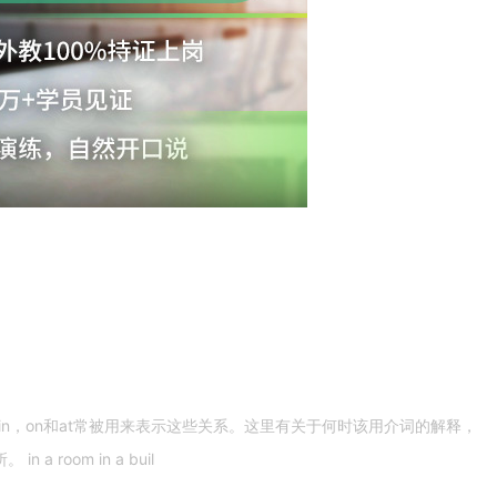
n，on和at常被用来表示这些关系。这里有关于何时该用介词的解释，
 room in a buil