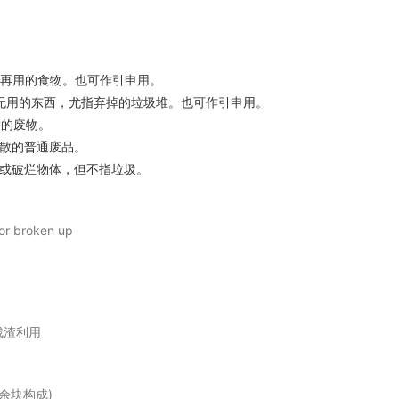
再用的食物。也可作引申用。
无用的东西，尤指弃掉的垃圾堆。也可作引申用。
瞻的废物。
散的普通废品。
或破烂物体，但不指垃圾。
or broken up
残渣利用
余块构成)