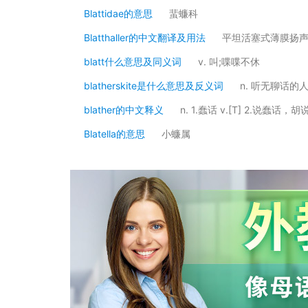
Blattidae的意思
蜚蠊科
Blatthaller的中文翻译及用法
平坦活塞式薄膜扬
blatt什么意思及同义词
v. 叫;喋喋不休
blatherskite是什么意思及反义词
n. 听无聊话的
blather的中文释义
n. 1.蠢话 v.[T] 2.说蠢话，胡
Blatella的意思
小蠊属