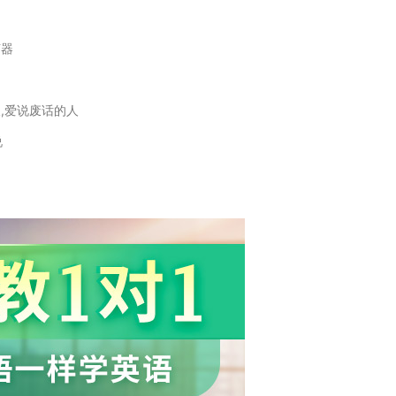
声器
人,爱说废话的人
说