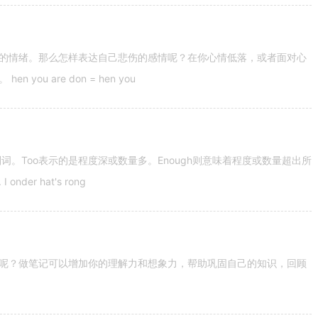
的情绪。那么怎样表达自己悲伤的感情呢？在你心情低落，或者面对心
u are don = hen you
容词和副词。Too表示的是程度深或数量多。Enough则意味着程度或数量超出所
nder hat's rong
呢？做笔记可以增加你的理解力和想象力，帮助巩固自己的知识，回顾