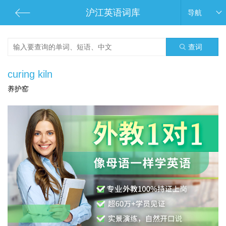
沪江英语词库
导航
查词
curing kiln
养护窑