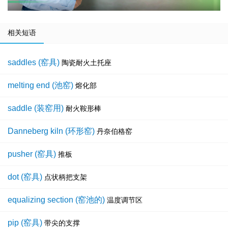
相关短语
saddles (窑具)
陶瓷耐火土托座
melting end (池窑)
熔化部
saddle (装窑用)
耐火鞍形棒
Danneberg kiln (环形窑)
丹奈伯格窑
pusher (窑具)
推板
dot (窑具)
点状柄把支架
equalizing section (窑池的)
温度调节区
pip (窑具)
带尖的支撑