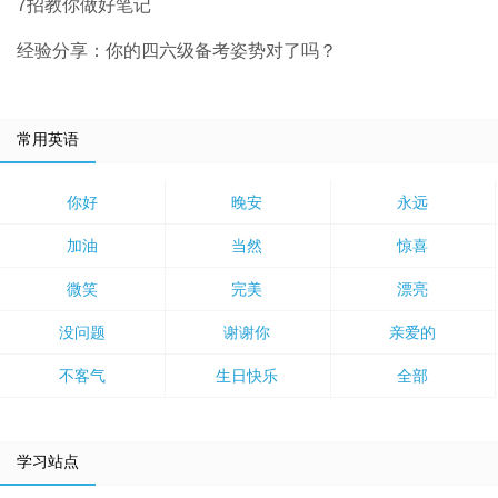
7招教你做好笔记
经验分享：你的四六级备考姿势对了吗？
常用英语
你好
晚安
永远
加油
当然
惊喜
微笑
完美
漂亮
没问题
谢谢你
亲爱的
不客气
生日快乐
全部
学习站点