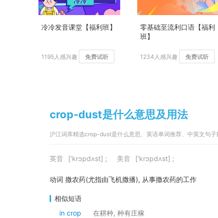
冷冷发音课堂【福利班】
零基础至流利口语【福利
班】
1195人感兴趣
免费试听
1234人感兴趣
免费试听
crop-dust是什么意思及用法
沪江词库精选crop-dust是什么意思、英语单词推荐、中英文句
英音
['krɔpdʌst] ;
美音
['krɔpdʌst] ;
动词 撒农药(尤指由飞机撒播), 从事撒农药的工作
相似短语
in crop
在耕种, 种有庄稼