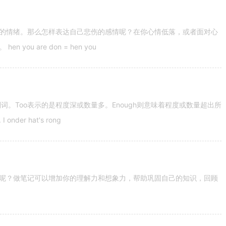
的情绪。那么怎样表达自己悲伤的感情呢？在你心情低落，或者面对心
u are don = hen you
容词和副词。Too表示的是程度深或数量多。Enough则意味着程度或数量超出所
nder hat's rong
呢？做笔记可以增加你的理解力和想象力，帮助巩固自己的知识，回顾