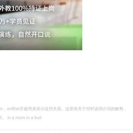
n，on和at常被用来表示这些关系。这里有关于何时该用介词的解释，
 room in a buil