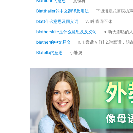
Blattidae的意思
蜚蠊科
Blatthaller的中文翻译及用法
平坦活塞式薄膜扬
blatt什么意思及同义词
v. 叫;喋喋不休
blatherskite是什么意思及反义词
n. 听无聊话的
blather的中文释义
n. 1.蠢话 v.[T] 2.说蠢话，胡
Blatella的意思
小蠊属