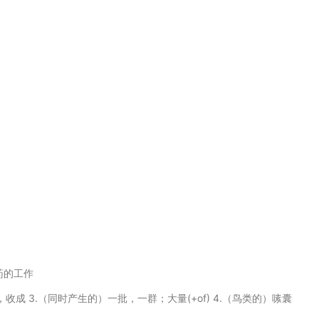
农药的工作
量），收成 3.（同时产生的）一批，一群；大量(+of) 4.（鸟类的）嗉囊