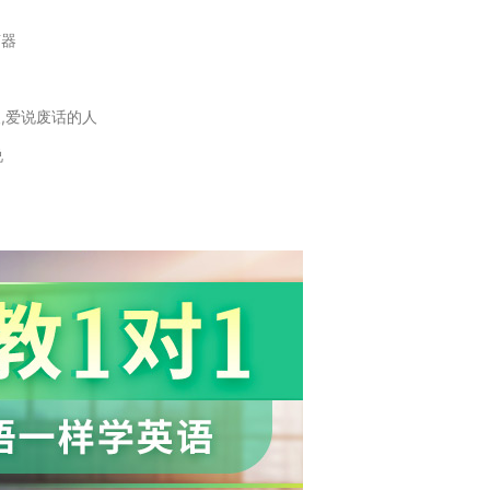
声器
人,爱说废话的人
说