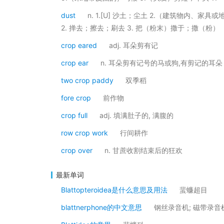
dust
n. 1.[U] 沙土；尘土 2.（建筑物内、家具
2. 掸去；擦去；刷去 3. 把（粉末）撒于；撒（粉）
crop eared
adj. 耳朵剪有记
crop ear
n. 耳朵剪有记号的马或狗,有剪记的耳朵
two crop paddy
双季稻
fore crop
前作物
crop full
adj. 填满肚子的, 满腹的
row crop work
行间耕作
crop over
n. 甘蔗收割结束后的狂欢
最新单词
Blattopteroidea是什么意思及用法
蜚蠊超目
blattnerphone的中文意思
钢丝录音机; 磁带录音