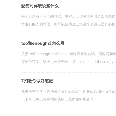
悲伤时你该说些什么
每个人总有不开心的时候。事实上，你可能有时会出现悲伤
情沮丧的人的时候，你可以使用这些短语来表达自己的心情。 hen yo
too和enough该怎么用
关于too和enough too和enough皆可修饰名词、形
需要的范围。这里是一些例子： She's too sad these days. I o
7招教你做好笔记
几乎所有的学习方法都会提到做笔记，但是应该如何做笔记
一下笔记可以帮你找到头绪，从而更好地备考。