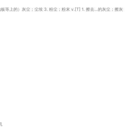
或地板等上的）灰尘；尘埃 3. 粉尘；粉末 v.[T] 1. 擦去…的灰尘；擦灰
机