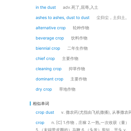
in the dust
adv.死了,屈辱,入土
ashes to ashes, dust to dust
尘归尘，土归土。
alternative crop
轮种作物
beverage crop
饮料作物
biennial crop
二年生作物
chief crop
主要作物
cleaning crop
抑草作物
dominant crop
主要作物
dry crop
旱地作物
相似单词
crop dust
v. 撒农药(尤指由飞机撒播), 从事撒
crop
n. [C] 1.作物，庄稼 2.一熟,一次收获（
5.（末端带皮圈的）马鞭 6.（头发）剪短，平头 v.