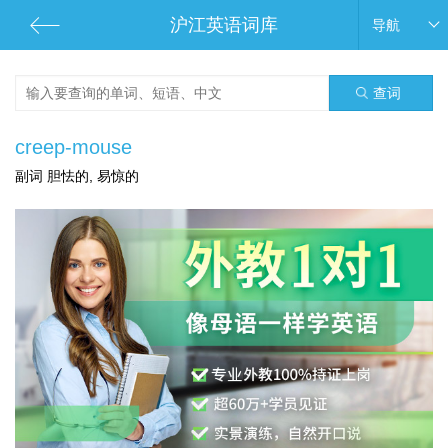
沪江英语词库
导航
查词
creep-mouse
副词 胆怯的, 易惊的