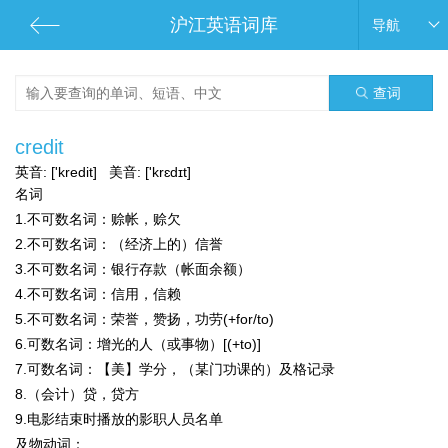
沪江英语词库
导航
查词
credit
英音:
['kredit]
美音:
['krɛdɪt]
名词
1.
不可数名词：
赊帐，赊欠
2.
不可数名词：
（经济上的）信誉
3.
不可数名词：
银行存款（帐面余额）
4.
不可数名词：
信用，信赖
5.
不可数名词：
荣誉，赞扬，功劳(+for/to)
6.
可数名词：
增光的人（或事物）[(+to)]
7.
可数名词：
【美】学分，（某门功课的）及格记录
8.（会计）贷，贷方
9.电影结束时播放的影职人员名单
及物动词：