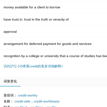
money available for a client to borrow
have trust in; trust in the truth or veracity of
approval
arrangement for deferred payment for goods and services
recognition by a college or university that a course of studies has 
访问沪江小D查看credit的更多详细解释>
词形变化
形容词：
credit-worthy
名称：
credit-side
，
credit-worthiness