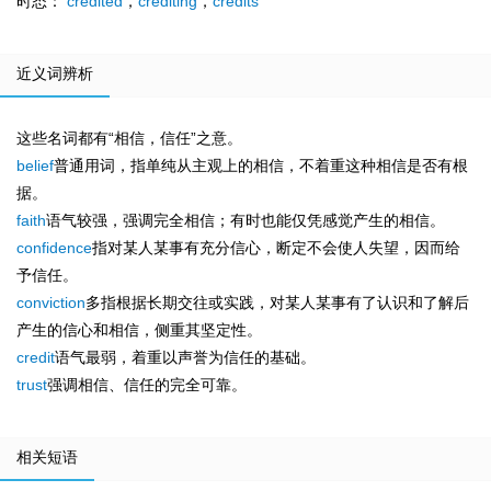
时态：
credited
，
crediting
，
credits
近义词辨析
这些名词都有“相信，信任”之意。
belief
普通用词，指单纯从主观上的相信，不着重这种相信是否有根
据。
faith
语气较强，强调完全相信；有时也能仅凭感觉产生的相信。
confidence
指对某人某事有充分信心，断定不会使人失望，因而给
予信任。
conviction
多指根据长期交往或实践，对某人某事有了认识和了解后
产生的信心和相信，侧重其坚定性。
credit
语气最弱，着重以声誉为信任的基础。
trust
强调相信、信任的完全可靠。
相关短语