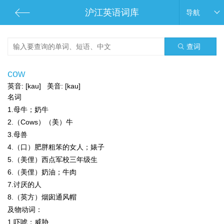
沪江英语词库
导航
查词
cow
英音:
[kau]
美音:
[kau]
名词
1.母牛；奶牛
2.（Cows）（美）牛
3.母兽
4.（口）肥胖粗笨的女人；婊子
5.（美俚）西点军校三年级生
6.（美俚）奶油；牛肉
7.讨厌的人
8.（英方）烟囱通风帽
及物动词：
1.吓唬；威胁