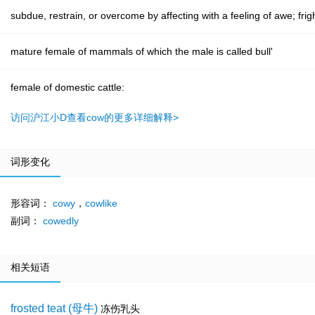
subdue, restrain, or overcome by affecting with a feeling of awe; frig
mature female of mammals of which the male is called bull'
female of domestic cattle:
访问沪江小D查看cow的更多详细解释>
词形变化
形容词：
cowy
，
cowlike
副词：
cowedly
相关短语
frosted teat (母牛)
冻伤乳头