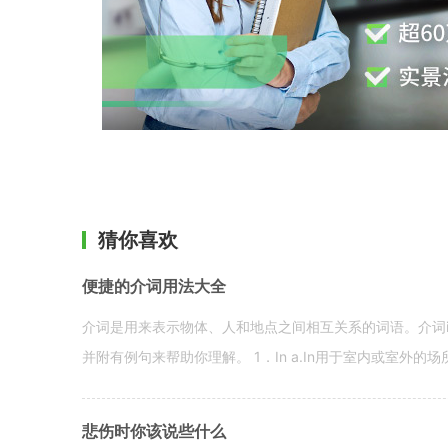
猜你喜欢
便捷的介词用法大全
介词是用来表示物体、人和地点之间相互关系的词语。介词i
并附有例句来帮助你理解。 1．In a.In用于室内或室外的场所。 in a
悲伤时你该说些什么