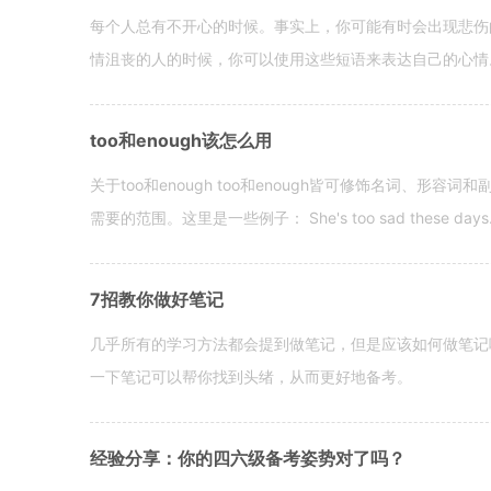
每个人总有不开心的时候。事实上，你可能有时会出现悲伤
情沮丧的人的时候，你可以使用这些短语来表达自己的心情。 hen yo
too和enough该怎么用
关于too和enough too和enough皆可修饰名词、形
需要的范围。这里是一些例子： She's too sad these days. I o
7招教你做好笔记
几乎所有的学习方法都会提到做笔记，但是应该如何做笔记
一下笔记可以帮你找到头绪，从而更好地备考。
经验分享：你的四六级备考姿势对了吗？