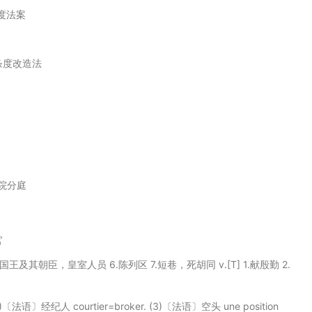
度法案
法条度改造法
院分庭
官
 5.国王及其朝臣，皇室人员 6.陈列区 7.短巷，死胡同 v.[T] 1.献殷勤 2.
2)〔法语〕经纪人 courtier=broker. (3)〔法语〕空头 une position