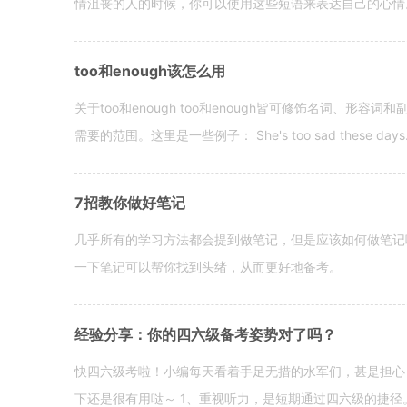
情沮丧的人的时候，你可以使用这些短语来表达自己的心情。 hen yo
too和enough该怎么用
关于too和enough too和enough皆可修饰名词、形
需要的范围。这里是一些例子： She's too sad these days. I o
7招教你做好笔记
几乎所有的学习方法都会提到做笔记，但是应该如何做笔记
一下笔记可以帮你找到头绪，从而更好地备考。
经验分享：你的四六级备考姿势对了吗？
快四六级考啦！小编每天看着手足无措的水军们，甚是担心
下还是很有用哒～ 1、重视听力，是短期通过四六级的捷径