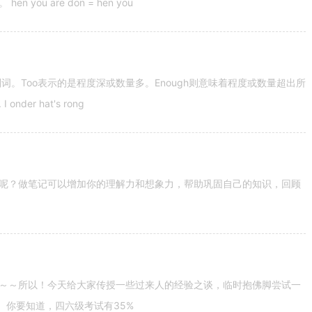
u are don = hen you
容词和副词。Too表示的是程度深或数量多。Enough则意味着程度或数量超出所
nder hat's rong
呢？做笔记可以增加你的理解力和想象力，帮助巩固自己的知识，回顾
～～所以！今天给大家传授一些过来人的经验之谈，临时抱佛脚尝试一
。你要知道，四六级考试有35%