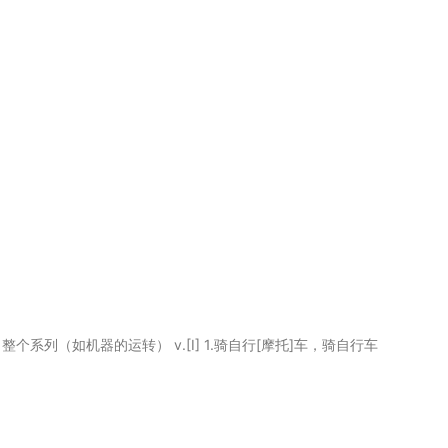
套，整个系列（如机器的运转） v.[I] 1.骑自行[摩托]车，骑自行车