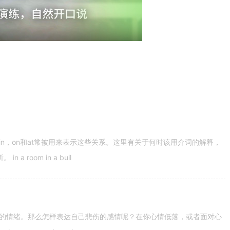
n，on和at常被用来表示这些关系。这里有关于何时该用介词的解释，
 room in a buil
的情绪。那么怎样表达自己悲伤的感情呢？在你心情低落，或者面对心