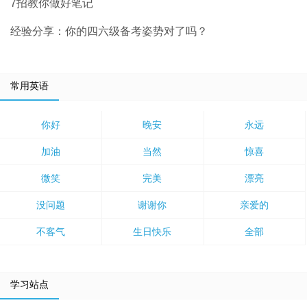
7招教你做好笔记
经验分享：你的四六级备考姿势对了吗？
常用英语
你好
晚安
永远
加油
当然
惊喜
微笑
完美
漂亮
没问题
谢谢你
亲爱的
不客气
生日快乐
全部
学习站点