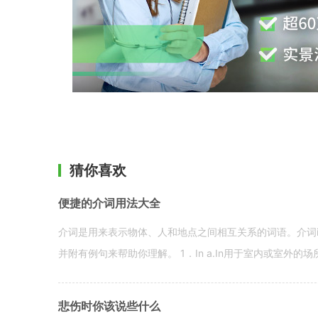
猜你喜欢
便捷的介词用法大全
介词是用来表示物体、人和地点之间相互关系的词语。介词i
并附有例句来帮助你理解。 1．In a.In用于室内或室外的场所。 in a
悲伤时你该说些什么