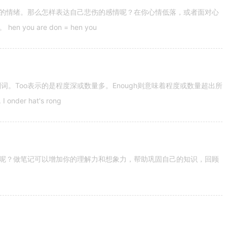
的情绪。那么怎样表达自己悲伤的感情呢？在你心情低落，或者面对心
u are don = hen you
容词和副词。Too表示的是程度深或数量多。Enough则意味着程度或数量超出所
nder hat's rong
呢？做笔记可以增加你的理解力和想象力，帮助巩固自己的知识，回顾