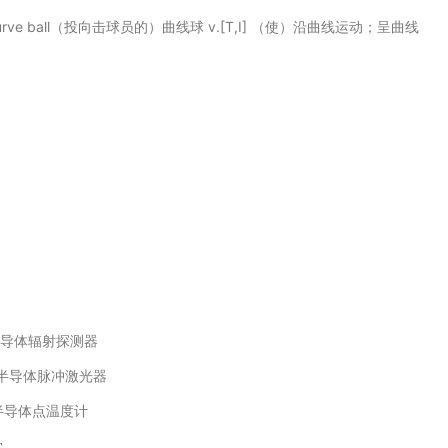
urve ball（投向击球员的）曲线球 v.[T,I] （使）沿曲线运动；呈曲线
导体辐射探测器
半导体脉冲激光器
半导体点温度计
学