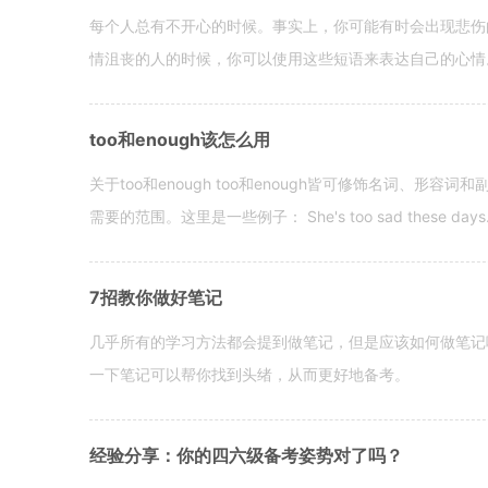
每个人总有不开心的时候。事实上，你可能有时会出现悲伤
情沮丧的人的时候，你可以使用这些短语来表达自己的心情。 hen yo
too和enough该怎么用
关于too和enough too和enough皆可修饰名词、形
需要的范围。这里是一些例子： She's too sad these days. I o
7招教你做好笔记
几乎所有的学习方法都会提到做笔记，但是应该如何做笔记
一下笔记可以帮你找到头绪，从而更好地备考。
经验分享：你的四六级备考姿势对了吗？