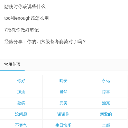
悲伤时你该说些什么
too和enough该怎么用
7招教你做好笔记
经验分享：你的四六级备考姿势对了吗？
常用英语
你好
晚安
永远
加油
当然
惊喜
微笑
完美
漂亮
没问题
谢谢你
亲爱的
不客气
生日快乐
全部