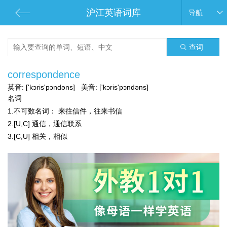
沪江英语词库
导航
查词
correspondence
英音:
['kɔris'pɔndəns]
美音:
['kɔris'pɔndəns]
名词
1.
不可数名词：
来往信件，往来书信
2.[U,C] 通信，通信联系
3.[C,U] 相关，相似