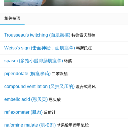
相关短语
Trousseau's twitching (面肌颤搐)
特鲁索氏颤搐
Weiss's sign (击面神经，面肌痉挛)
韦斯氏征
spasm (多指小腿腓肠肌痉挛)
转筋
piperidolate (解痉挛药)
二苯哌酯
compound ventilation (又抽又压的)
混合式通风
embelic acid (恩贝灵)
恩贝酸
reflexometer (肌肉)
反射计
nafomine malate (肌松剂)
苹果酸甲萘甲氧胺