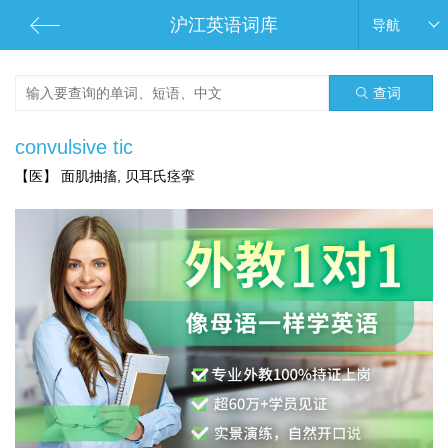
沪江英语词库
导航
查词
convulsive tic
【医】 面肌抽搐, 贝耳氏痉挛