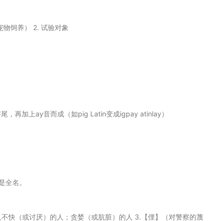
宠物饲养） 2. 试验对象
ay音而成（如pig Latin变成igpay atinlay）
n是全名。
】令人不快（或讨厌）的人；贪婪（或肮脏）的人 3.【俚】（对警察的蔑