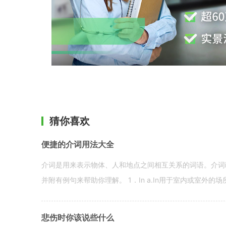
猜你喜欢
便捷的介词用法大全
介词是用来表示物体、人和地点之间相互关系的词语。介词i
并附有例句来帮助你理解。 1．In a.In用于室内或室外的场所。 in a
悲伤时你该说些什么