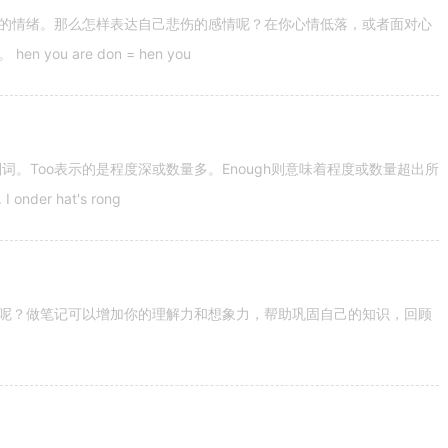
的情绪。那么怎样表达自己悲伤的感情呢？在你心情低落，或者面对心
u are don = hen you
容词和副词。Too表示的是程度深或数量多。Enough则意味着程度或数量超出所
nder hat's rong
呢？做笔记可以增加你的理解力和想象力，帮助巩固自己的知识，回顾