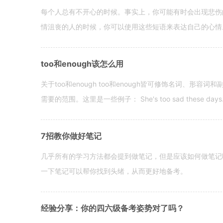
每个人总有不开心的时候。事实上，你可能有时会出现悲伤
情沮丧的人的时候，你可以使用这些短语来表达自己的心情。 hen yo
too和enough该怎么用
关于too和enough too和enough皆可修饰名词、形
需要的范围。这里是一些例子： She's too sad these days. I o
7招教你做好笔记
几乎所有的学习方法都会提到做笔记，但是应该如何做笔记
一下笔记可以帮你找到头绪，从而更好地备考。
经验分享：你的四六级备考姿势对了吗？