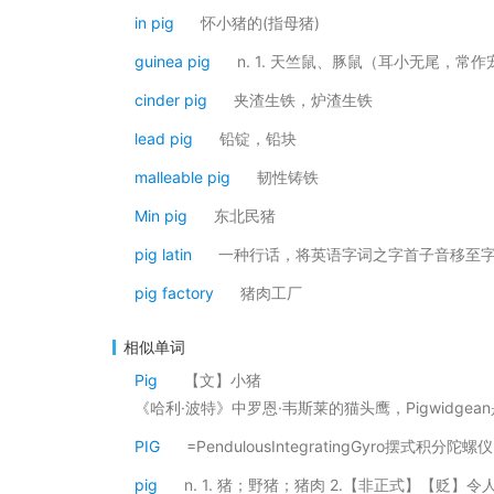
in pig
怀小猪的(指母猪)
guinea pig
n. 1. 天竺鼠、豚鼠（耳小无尾，常作
cinder pig
夹渣生铁，炉渣生铁
lead pig
铅锭，铅块
malleable pig
韧性铸铁
Min pig
东北民猪
pig latin
一种行话，将英语字词之字首子音移至字尾，再加上
pig factory
猪肉工厂
相似单词
Pig
【文】小猪
《哈利·波特》中罗恩·韦斯莱的猫头鹰，Pigwidgea
PIG
=PendulousIntegratingGyro摆式积分陀螺仪
pig
n. 1. 猪；野猪；猪肉 2.【非正式】【贬