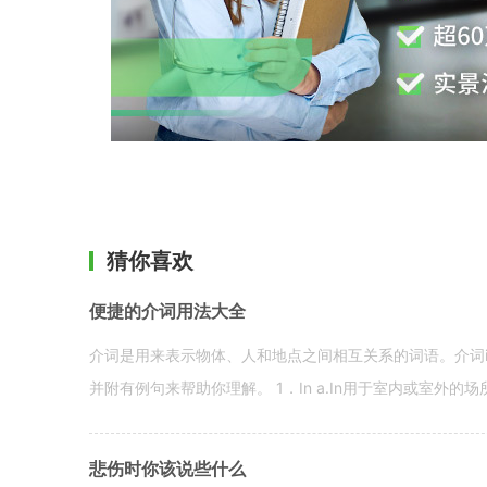
猜你喜欢
便捷的介词用法大全
介词是用来表示物体、人和地点之间相互关系的词语。介词i
并附有例句来帮助你理解。 1．In a.In用于室内或室外的场所。 in a
悲伤时你该说些什么