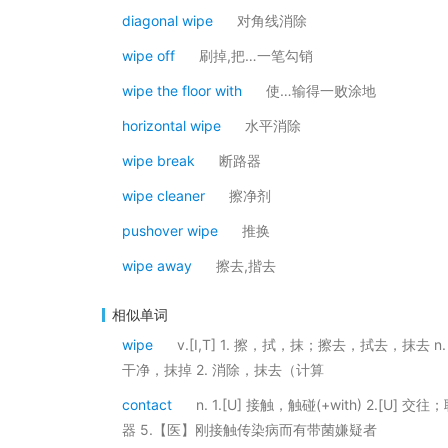
diagonal wipe
对角线消除
wipe off
刷掉,把…一笔勾销
wipe the floor with
使…输得一败涂地
horizontal wipe
水平消除
wipe break
断路器
wipe cleaner
擦净剂
pushover wipe
推换
wipe away
擦去,揩去
相似单词
wipe
v.[I,T] 1. 擦，拭，抹；擦去，拭去，抹去 n
干净，抹掉 2. 消除，抹去（计算
contact
n. 1.[U] 接触，触碰(+with) 2.[U]
器 5.【医】刚接触传染病而有带菌嫌疑者