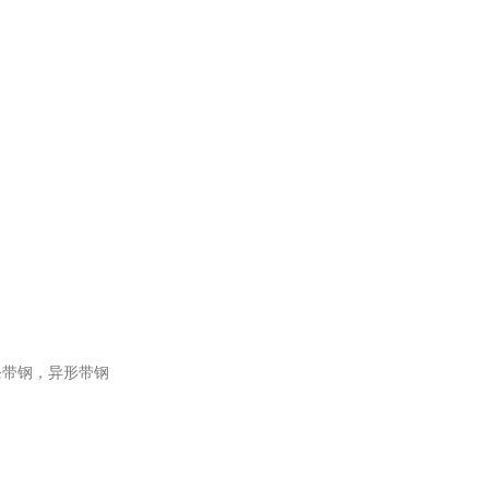
条带钢，异形带钢