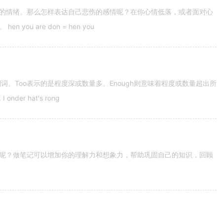
的情绪。那么怎样表达自己悲伤的感情呢？在你心情低落，或者面对心
u are don = hen you
容词和副词。Too表示的是程度深或数量多。Enough则意味着程度或数量超出所
nder hat's rong
呢？做笔记可以增加你的理解力和想象力，帮助巩固自己的知识，回顾