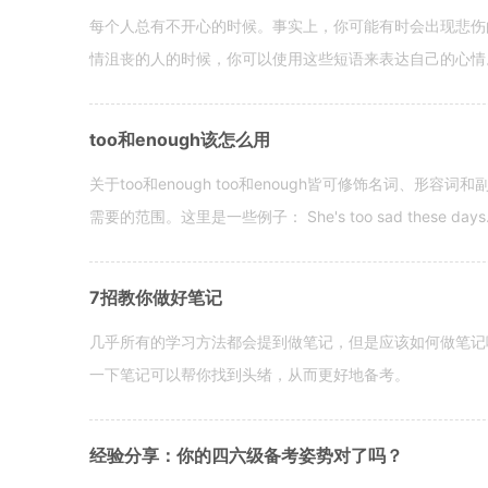
每个人总有不开心的时候。事实上，你可能有时会出现悲伤
情沮丧的人的时候，你可以使用这些短语来表达自己的心情。 hen yo
too和enough该怎么用
关于too和enough too和enough皆可修饰名词、形
需要的范围。这里是一些例子： She's too sad these days. I o
7招教你做好笔记
几乎所有的学习方法都会提到做笔记，但是应该如何做笔记
一下笔记可以帮你找到头绪，从而更好地备考。
经验分享：你的四六级备考姿势对了吗？