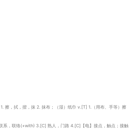
. 1. 擦，拭，揩，抹 2. 抹布；（湿）纸巾 v.[T] 1.（用布、手等）擦
 交往；联系，联络(+with) 3.[C] 熟人，门路 4.[C]【电】接点，触点；接触