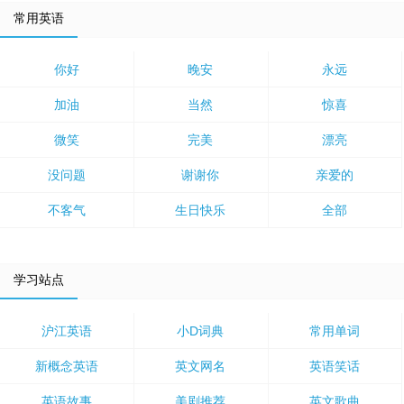
常用英语
你好
晚安
永远
加油
当然
惊喜
微笑
完美
漂亮
没问题
谢谢你
亲爱的
不客气
生日快乐
全部
学习站点
沪江英语
小D词典
常用单词
新概念英语
英文网名
英语笑话
英语故事
美剧推荐
英文歌曲