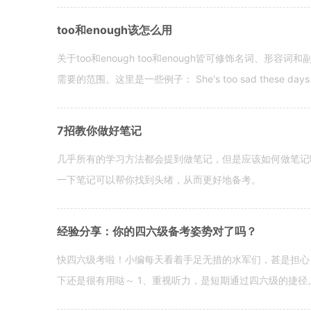
too和enough该怎么用
关于too和enough too和enough皆可修饰名词、形
需要的范围。这里是一些例子： She's too sad these days. I o
7招教你做好笔记
几乎所有的学习方法都会提到做笔记，但是应该如何做笔记
一下笔记可以帮你找到头绪，从而更好地备考。
经验分享：你的四六级备考姿势对了吗？
快四六级考啦！小编每天看着手足无措的水军们，甚是担心
下还是很有用哒～ 1、重视听力，是短期通过四六级的捷径