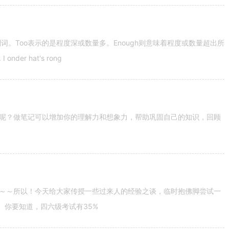
容词和副词。Too表示的是程度深或数量多。Enough则意味着程度或数量超出所
nder hat's rong
呢？做笔记可以增加你的理解力和想象力，帮助巩固自己的知识，回顾
～～所以！今天给大家传授一些过来人的经验之谈，临时抱佛脚尝试一
。你要知道，四六级考试有35%