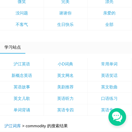
微笑
完美
漂亮
没问题
谢谢你
亲爱的
不客气
生日快乐
全部
学习站点
沪江英语
小D词典
常用单词
新概念英语
英文网名
英语笑话
英语故事
美剧推荐
英文歌曲
英文儿歌
英语听力
口语练习
单词背诵
英语专四
英语专八
沪江词库
>
commodity
的搜索结果