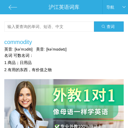
沪江英语词库
导航
查词
commodity
英音:
[kə'mɔditi]
美音:
[kə'mɑdətɪ]
名词
可数名词：
1.商品；日用品
2.有用的东西，有价值之物