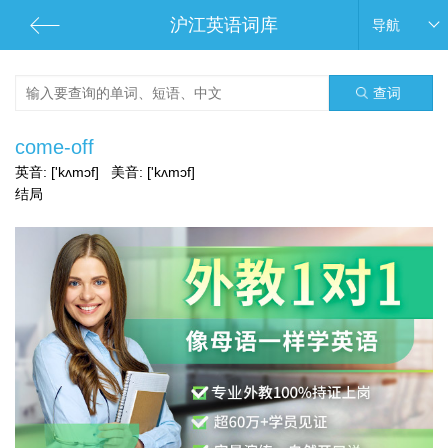
沪江英语词库
导航
查词
come-off
英音:
['kʌmɔf]
美音:
['kʌmɔf]
结局