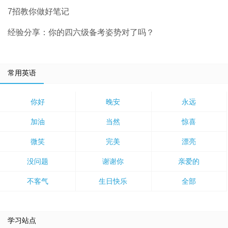
7招教你做好笔记
经验分享：你的四六级备考姿势对了吗？
常用英语
你好
晚安
永远
加油
当然
惊喜
微笑
完美
漂亮
没问题
谢谢你
亲爱的
不客气
生日快乐
全部
学习站点