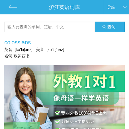
沪江英语词库
导航
查词
colossians
英音:
[kə'lɔʃənz]
美音:
[kə'lɔʃənz]
名词 歌罗西书