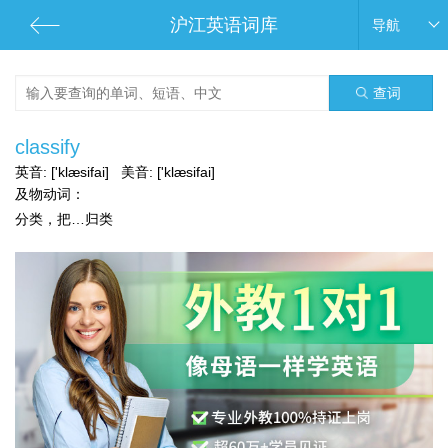
沪江英语词库
导航
查词
classify
英音:
['klæsifai]
美音:
['klæsifai]
及物动词：
分类，把…归类