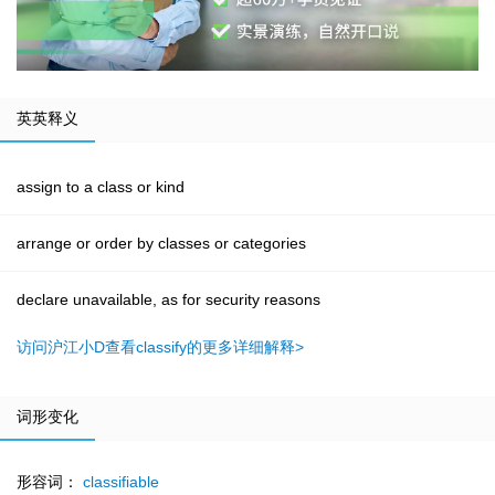
英英释义
assign to a class or kind
arrange or order by classes or categories
declare unavailable, as for security reasons
访问沪江小D查看classify的更多详细解释>
词形变化
形容词：
classifiable