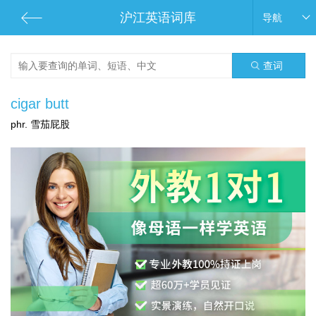
沪江英语词库
导航
查词
cigar butt
phr. 雪茄屁股