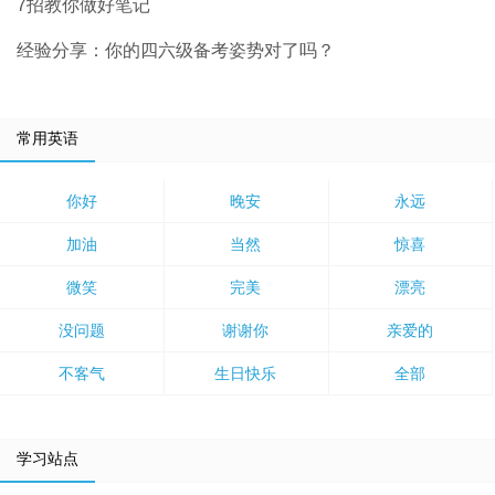
7招教你做好笔记
经验分享：你的四六级备考姿势对了吗？
常用英语
你好
晚安
永远
加油
当然
惊喜
微笑
完美
漂亮
没问题
谢谢你
亲爱的
不客气
生日快乐
全部
学习站点