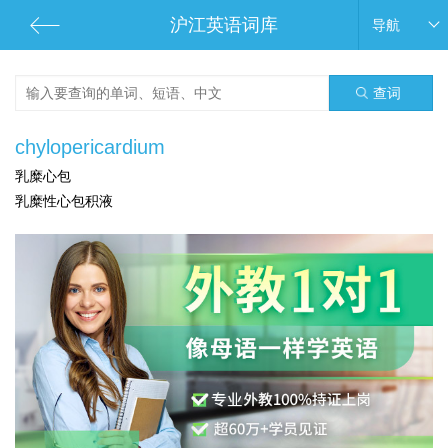
沪江英语词库
导航
查词
chylopericardium
乳糜心包
乳糜性心包积液