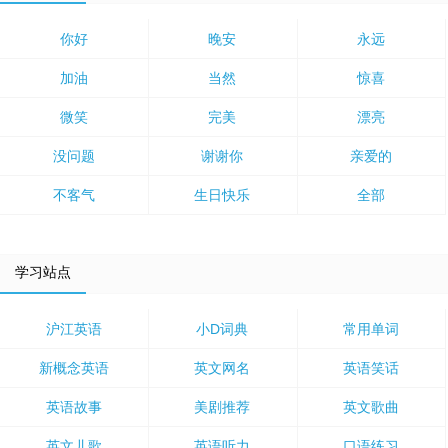
你好
晚安
永远
加油
当然
惊喜
微笑
完美
漂亮
没问题
谢谢你
亲爱的
不客气
生日快乐
全部
学习站点
沪江英语
小D词典
常用单词
新概念英语
英文网名
英语笑话
英语故事
美剧推荐
英文歌曲
英文儿歌
英语听力
口语练习