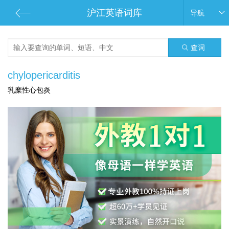
沪江英语词库
导航
查词
chylopericarditis
乳糜性心包炎