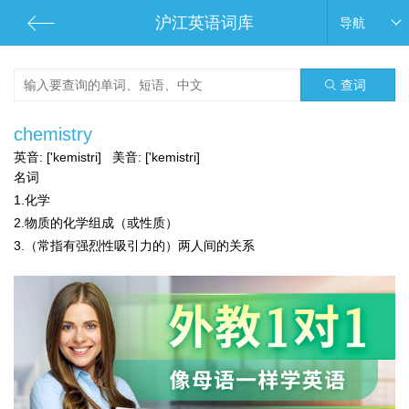
沪江英语词库
导航
查词
chemistry
英音:
['kemistri]
美音:
['kemistri]
名词
1.化学
2.物质的化学组成（或性质）
3.（常指有强烈性吸引力的）两人间的关系