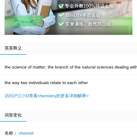
英英释义
the science of matter; the branch of the natural sciences dealing wi
the way two individuals relate to each other
访问沪江小D查看chemistry的更多详细解释>
词形变化
名称：
chemist