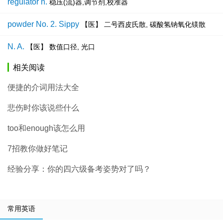
regulator n.
稳压(流)器,调节剂,校准器
powder No. 2. Sippy
【医】 二号西皮氏散, 碳酸氢钠氧化镁散
N. A.
【医】 数值口径, 光口
相关阅读
便捷的介词用法大全
悲伤时你该说些什么
too和enough该怎么用
7招教你做好笔记
经验分享：你的四六级备考姿势对了吗？
常用英语