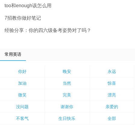
too和enough该怎么用
7招教你做好笔记
经验分享：你的四六级备考姿势对了吗？
常用英语
你好
晚安
永远
加油
当然
惊喜
微笑
完美
漂亮
没问题
谢谢你
亲爱的
不客气
生日快乐
全部