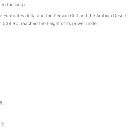
to the king)
 Euphrates delta and the Persian Gulf and the Arabian Desert;
n 539 BC; reached the height of its power under
机
声器