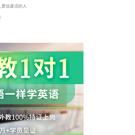
人,爱说废话的人
说