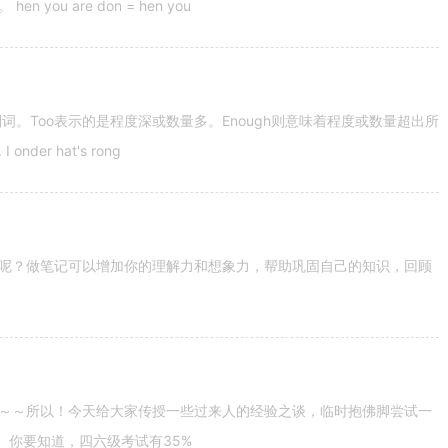
u are don = hen you
容词和副词。Too表示的是程度深或数量多。Enough则意味着程度或数量超出所
nder hat's rong
呢？做笔记可以增加你的理解力和想象力，帮助巩固自己的知识，回顾
～～所以！今天给大家传授一些过来人的经验之谈，临时抱佛脚尝试一
。你要知道，四六级考试有35%