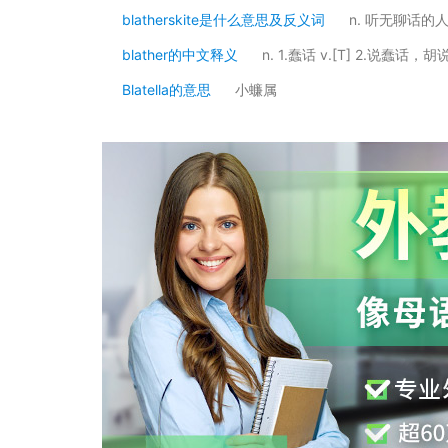
blatherskite是什么意思及反义词
n. 听无聊话的
blather的中文释义
n. 1.蠢话 v.[T] 2.说蠢话，胡
Blatella的意思
小蠊属