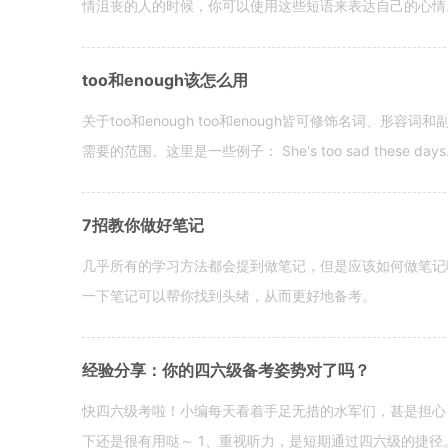
情沮丧的人的时候，你可以使用这些短语来表达自己的心情。 hen yo
too和enough该怎么用
关于too和enough too和enough皆可修饰名词、形
需要的范围。这里是一些例子： She's too sad these days. I o
7招教你做好笔记
几乎所有的学习方法都会提到做笔记，但是应该如何做笔记
一下笔记可以帮你找到头绪，从而更好地备考。
经验分享：你的四六级备考姿势对了吗？
快四六级考啦！小编每天看着手足无措的水军们，甚是担心
下还是很有用哒～ 1、重视听力，是短期通过四六级的捷径