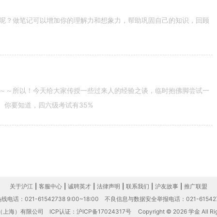
呢？做笔记可以增加你的理解力和想象力，帮助巩固自己的知识，回顾
～～所以！今天给大家传授一些过来人的经验之谈，临时抱佛脚尝试一
。你要知道，四六级考试有35%
关于沪江
|
客服中心
|
诚聘英才
|
法律声明
|
联系我们
|
沪友故事
|
推广联盟
电话：021-61542738 9:00~18:00
不良信息与数据安全举报电话：021-61542
（上海）有限公司
ICP认证：沪ICP备17024317号
Copyright © 2026 学金 All Rig