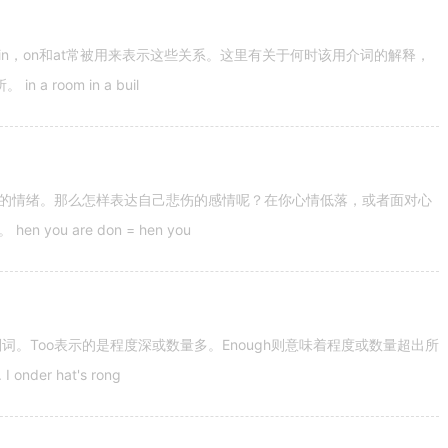
n，on和at常被用来表示这些关系。这里有关于何时该用介词的解释，
 room in a buil
的情绪。那么怎样表达自己悲伤的感情呢？在你心情低落，或者面对心
u are don = hen you
容词和副词。Too表示的是程度深或数量多。Enough则意味着程度或数量超出所
nder hat's rong