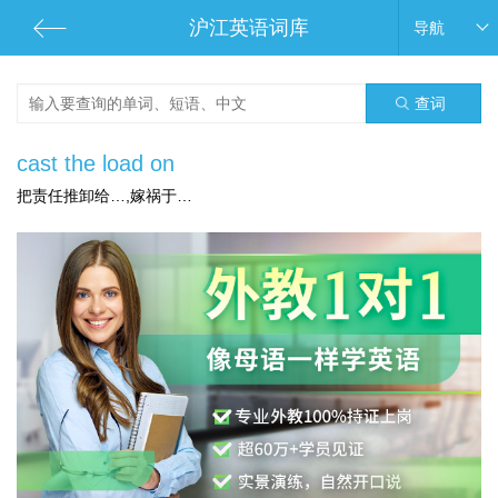
沪江英语词库
导航
查词
cast the load on
把责任推卸给…,嫁祸于…