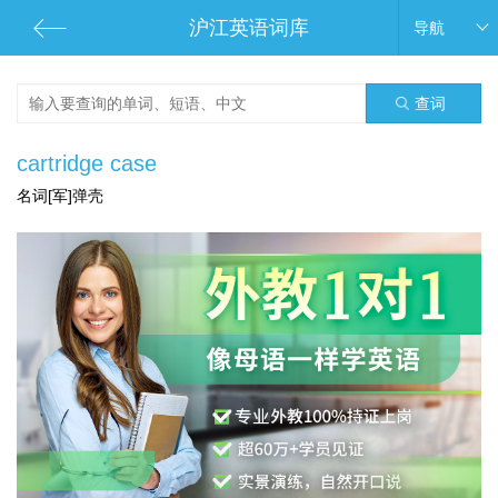
沪江英语词库
导航
查词
cartridge case
名词[军]弹壳