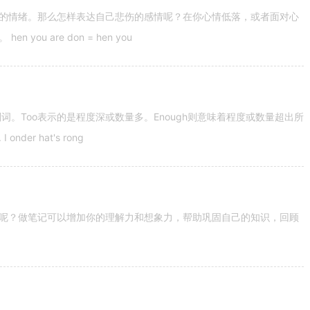
的情绪。那么怎样表达自己悲伤的感情呢？在你心情低落，或者面对心
u are don = hen you
容词和副词。Too表示的是程度深或数量多。Enough则意味着程度或数量超出所
nder hat's rong
呢？做笔记可以增加你的理解力和想象力，帮助巩固自己的知识，回顾