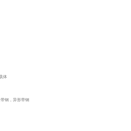
载体
条带钢，异形带钢