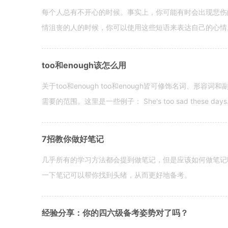
每个人总有不开心的时候。事实上，你可能有时会出现悲伤
情沮丧的人的时候，你可以使用这些短语来表达自己的心情。 hen yo
too和enough该怎么用
关于too和enough too和enough皆可修饰名词、形
需要的范围。这里是一些例子： She's too sad these days. I o
7招教你做好笔记
几乎所有的学习方法都会提到做笔记，但是应该如何做笔记
一下笔记可以帮你找到头绪，从而更好地备考。
经验分享：你的四六级备考姿势对了吗？