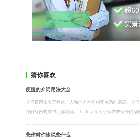
猜你喜欢
便捷的介词用法大全
介词是用来表示物体、人和地点之间相互关系的词语。介词i
并附有例句来帮助你理解。 1．In a.In用于室内或室外的场所。 in a
悲伤时你该说些什么