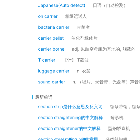
Japanese(Auto detect)
日语（自动检测）
on carrier
相继运送人
bacteria carrier
带菌者
carrier pellet
催化剂载体片
carrier borne
adj. 以航空母舰为基地的, 舰载的
T carrier
【计】 T载波
luggage carrier
n. 衣架
sound carrier
n. （唱片、录音带、光盘等）声音
最新单词
section strip是什么意思及反义词
锯条带钢，锯
section straightening的中文解释
矫形机
section straightener的中文解释
型钢矫直机
section steel rolling mill的意思
分类轧钢机