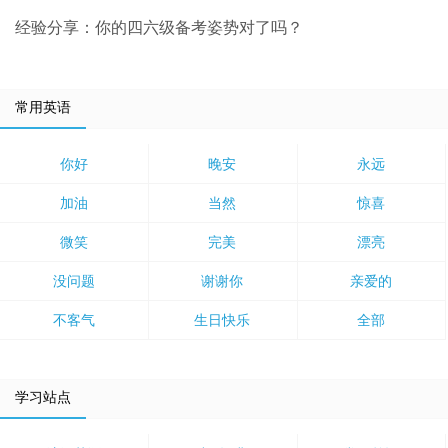
经验分享：你的四六级备考姿势对了吗？
常用英语
你好
晚安
永远
加油
当然
惊喜
微笑
完美
漂亮
没问题
谢谢你
亲爱的
不客气
生日快乐
全部
学习站点