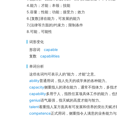
4.能力；才能；本领；技能
5.容量；性能；功能；接受力；效力
6.[复数]潜在能力，可发展的能力
7.(法律等方面的)约束力；限制条件
8.可能，可能性
词形变化
形容词
capable
复数
capabilities
单词分析
这些名词均可表示人的“能力，才能”之意。
ability
普通用词，指人先天的或学来的各种能力。
capacity
侧重指人的潜在能力，通常不指体力，多指
capability
多用于人，指胜任某项具体工作的能力，也
genius
语气最强，指天赋的高度才能与智力。
talent
着重指人某方面具有可发展和倍养的突出天赋才
competence
正式用词，侧重指令人满意的业务能力与