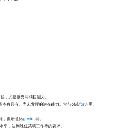
才智，尤指接受与领悟能力。
指本身具有、尚未发挥的潜在能力。常与of或
for
连用。
能，但语意比
genius
弱。
水平，达到胜任某项工作等的要求。