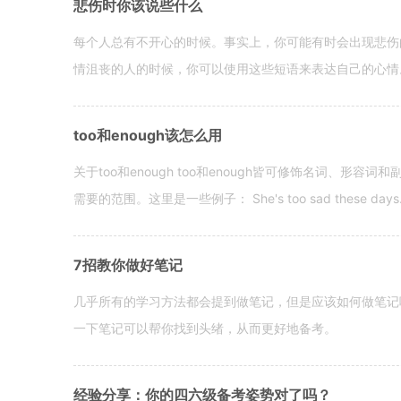
悲伤时你该说些什么
每个人总有不开心的时候。事实上，你可能有时会出现悲伤
情沮丧的人的时候，你可以使用这些短语来表达自己的心情。 hen yo
too和enough该怎么用
关于too和enough too和enough皆可修饰名词、形
需要的范围。这里是一些例子： She's too sad these days. I o
7招教你做好笔记
几乎所有的学习方法都会提到做笔记，但是应该如何做笔记
一下笔记可以帮你找到头绪，从而更好地备考。
经验分享：你的四六级备考姿势对了吗？