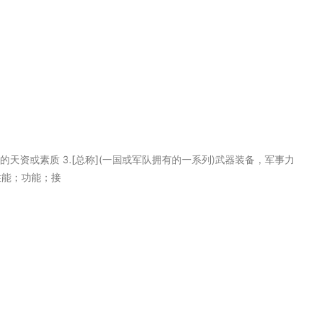
发挥的天资或素质 3.[总称](一国或军队拥有的一系列)武器装备，军事力
性能；功能；接