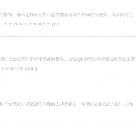
的情绪。那么怎样表达自己悲伤的感情呢？在你心情低落，或者面对心
u are don = hen you
容词和副词。Too表示的是程度深或数量多。Enough则意味着程度或数量超出所
nder hat's rong
呢？做笔记可以增加你的理解力和想象力，帮助巩固自己的知识，回顾