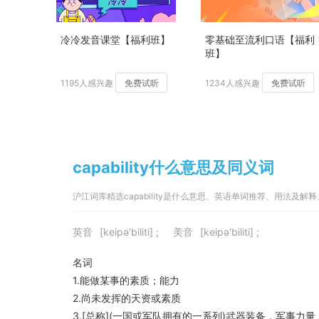
冷冷发音课堂【福利班】
零基础至流利口语【福利
班】
1195人感兴趣
免费试听
1234人感兴趣
免费试听
capability什么意思及同义词
沪江词库精选capability是什么意思、英语单词推荐、用法及解
英音
[keipə'biliti] ;
美音
[keipə'biliti] ;
名词
1.能做某事的素质；能力
2.尚未发挥的天资或素质
3.[总称](一国或军队拥有的一系列)武器装备，军事力