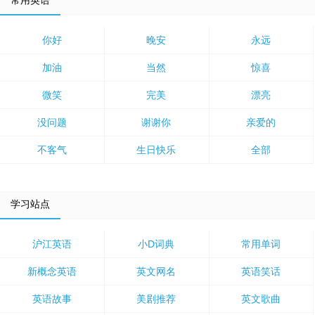
常用英语
你好
晚安
永远
加油
当然
惊喜
微笑
完美
漂亮
没问题
谢谢你
亲爱的
不客气
生日快乐
全部
学习站点
沪江英语
小D词典
常用单词
新概念英语
英文网名
英语笑话
英语故事
美剧推荐
英文歌曲