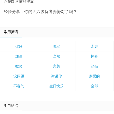
7招教你做好笔记
经验分享：你的四六级备考姿势对了吗？
常用英语
你好
晚安
永远
加油
当然
惊喜
微笑
完美
漂亮
没问题
谢谢你
亲爱的
不客气
生日快乐
全部
学习站点