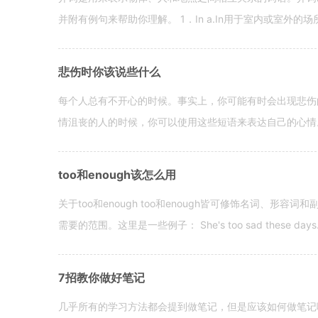
并附有例句来帮助你理解。 1．In a.In用于室内或室外的场所。 in a
悲伤时你该说些什么
每个人总有不开心的时候。事实上，你可能有时会出现悲伤
情沮丧的人的时候，你可以使用这些短语来表达自己的心情。 hen yo
too和enough该怎么用
关于too和enough too和enough皆可修饰名词、形
需要的范围。这里是一些例子： She's too sad these days. I o
7招教你做好笔记
几乎所有的学习方法都会提到做笔记，但是应该如何做笔记