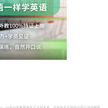
n，on和at常被用来表示这些关系。这里有关于何时该用介词的解释，