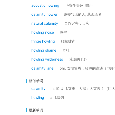
acoustic howling
声寄生振荡, 啸声
calamity howler
说丧气话的人, 悲观论者
natural calamity
自然灾害，天灾
howling noise
嗥鸣
fringe howling
临振啸声
howling shame
奇耻
howling wilderness
荒僻的旷野
calamity jane
phr. 女侠简恩；珍妮的遭遇（电影
相似单词
calamity
n. [C,U] 1.灾难；大祸；大灾害 2.
howling
a. 1.嚎叫
最新单词