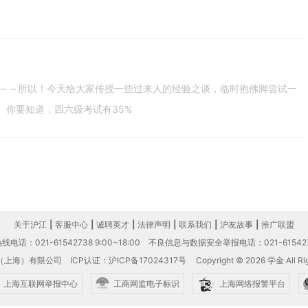
～～所以！今天给大家传授一些过来人的经验之谈，临时抱佛脚尝试一
。你要知道，四六级考试有35%
关于沪江
|
客服中心
|
诚聘英才
|
法律声明
|
联系我们
|
沪友故事
|
推广联盟
电话：021-61542738 9:00~18:00
不良信息与数据安全举报电话：021-61542
（上海）有限公司
ICP认证：沪ICP备17024317号
Copyright © 2026 学金 All Rig
上海互联网举报中心
工商网监电子标识
上海网络报警平台