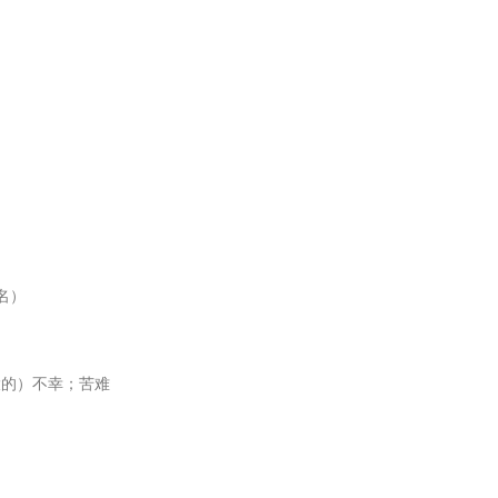
名）
（巨大的）不幸；苦难