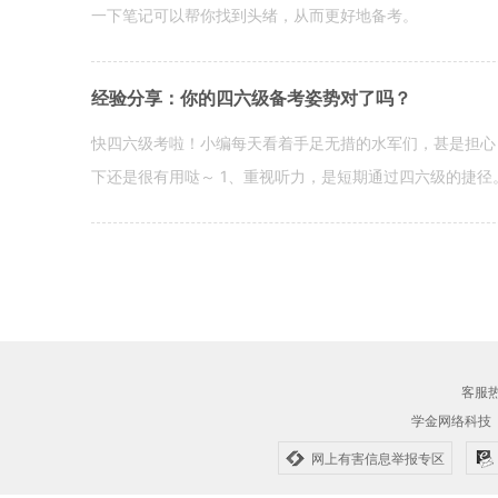
一下笔记可以帮你找到头绪，从而更好地备考。
经验分享：你的四六级备考姿势对了吗？
快四六级考啦！小编每天看着手足无措的水军们，甚是担心
下还是很有用哒～ 1、重视听力，是短期通过四六级的捷径
客服热线
学金网络科技
网上有害信息举报专区