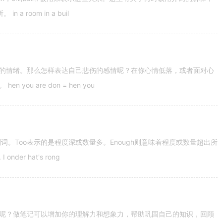
 room in a buil
的情绪。那么怎样表达自己悲伤的感情呢？在你心情低落，或者面对心
u are don = hen you
容词和副词。Too表示的是程度深或数量多。Enough则意味着程度或数量超出所
nder hat's rong
呢？做笔记可以增加你的理解力和想象力，帮助巩固自己的知识，回顾